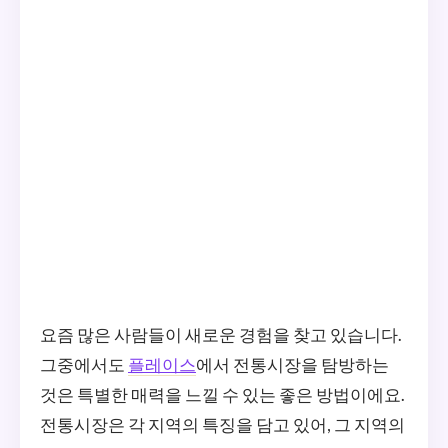
요즘 많은 사람들이 새로운 경험을 찾고 있습니다.
그중에서도
플레이스
에서 전통시장을 탐방하는
것은 특별한 매력을 느낄 수 있는 좋은 방법이에요.
전통시장은 각 지역의 특징을 담고 있어, 그 지역의