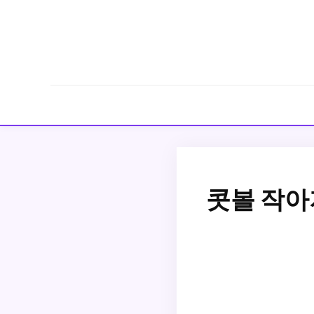
콧볼 작아