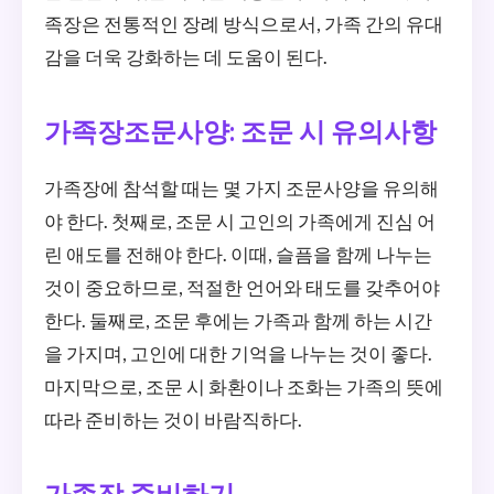
족장은 전통적인 장례 방식으로서, 가족 간의 유대
감을 더욱 강화하는 데 도움이 된다.
가족장조문사양: 조문 시 유의사항
가족장에 참석할 때는 몇 가지 조문사양을 유의해
야 한다. 첫째로, 조문 시 고인의 가족에게 진심 어
린 애도를 전해야 한다. 이때, 슬픔을 함께 나누는
것이 중요하므로, 적절한 언어와 태도를 갖추어야
한다. 둘째로, 조문 후에는 가족과 함께 하는 시간
을 가지며, 고인에 대한 기억을 나누는 것이 좋다.
마지막으로, 조문 시 화환이나 조화는 가족의 뜻에
따라 준비하는 것이 바람직하다.
가족장 준비하기