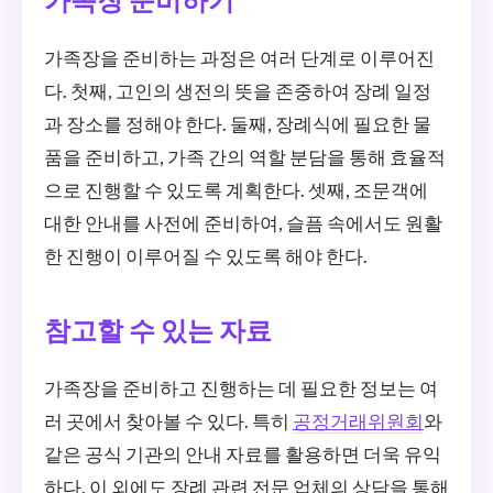
가족장을 준비하는 과정은 여러 단계로 이루어진
다. 첫째, 고인의 생전의 뜻을 존중하여 장례 일정
과 장소를 정해야 한다. 둘째, 장례식에 필요한 물
품을 준비하고, 가족 간의 역할 분담을 통해 효율적
으로 진행할 수 있도록 계획한다. 셋째, 조문객에
대한 안내를 사전에 준비하여, 슬픔 속에서도 원활
한 진행이 이루어질 수 있도록 해야 한다.
참고할 수 있는 자료
가족장을 준비하고 진행하는 데 필요한 정보는 여
러 곳에서 찾아볼 수 있다. 특히
공정거래위원회
와
같은 공식 기관의 안내 자료를 활용하면 더욱 유익
하다. 이 외에도 장례 관련 전문 업체의 상담을 통해