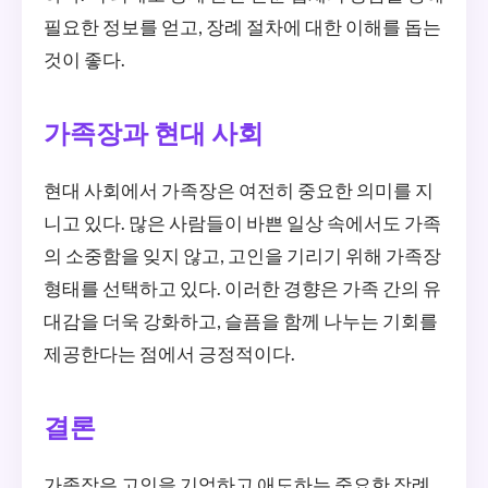
필요한 정보를 얻고, 장례 절차에 대한 이해를 돕는
것이 좋다.
가족장과 현대 사회
현대 사회에서 가족장은 여전히 중요한 의미를 지
니고 있다. 많은 사람들이 바쁜 일상 속에서도 가족
의 소중함을 잊지 않고, 고인을 기리기 위해 가족장
형태를 선택하고 있다. 이러한 경향은 가족 간의 유
대감을 더욱 강화하고, 슬픔을 함께 나누는 기회를
제공한다는 점에서 긍정적이다.
결론
가족장은 고인을 기억하고 애도하는 중요한 장례