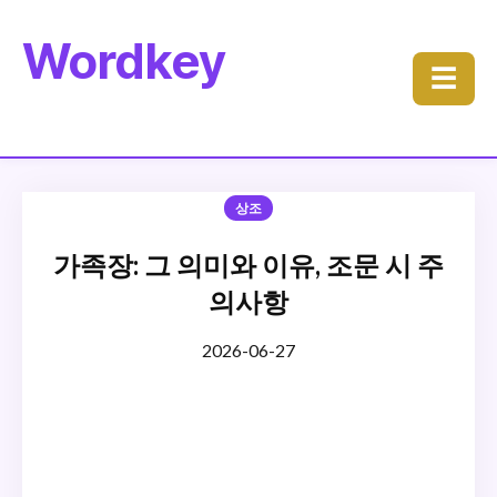
Wordkey
☰
상조
가족장: 그 의미와 이유, 조문 시 주
의사항
2026-06-27