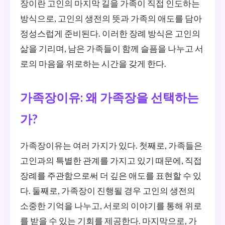
장이란 고인의 마지막 길을 가족이 직접 인도하는
방식으로, 고인의 생전의 뜻과 가족의 애도를 담아
정성스럽게 준비된다. 이러한 장례 방식은 고인의
삶을 기리며, 남은 가족들이 함께 슬픔을 나누고 서
로의 마음을 위로하는 시간을 갖게 한다.
가족장이유: 왜 가족장을 선택하는
가?
가족장이유는 여러 가지가 있다. 첫째로, 가족들은
고인과의 특별한 관계를 가지고 있기 때문에, 직접
장례를 주관함으로써 더 깊은 애도를 표현할 수 있
다. 둘째로, 가족장이 진행될 경우 고인의 생전의
소중한 기억을 나누고, 서로의 이야기를 통해 위로
를 받을 수 있는 기회를 제공한다. 마지막으로, 가