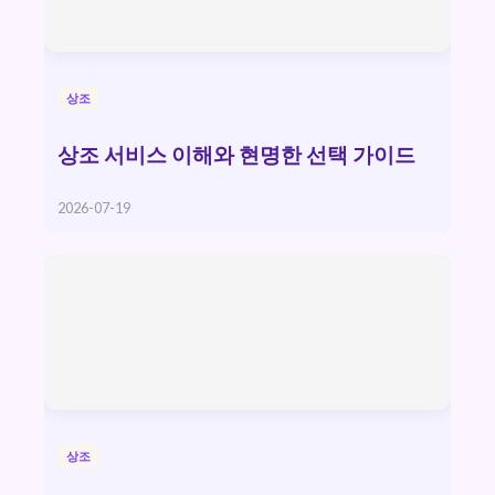
상조
상조 서비스 이해와 현명한 선택 가이드
2026-07-19
상조