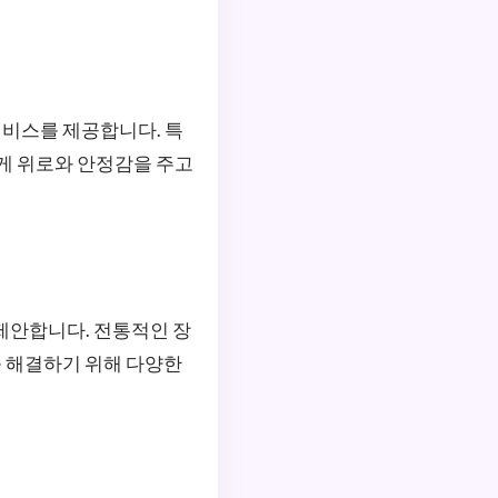
비스를 제공합니다. 특
에게 위로와 안정감을 주고
를 제안합니다. 전통적인 장
를 해결하기 위해 다양한