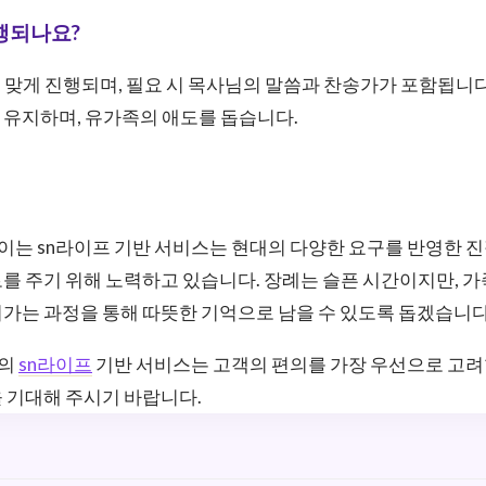
진행되나요?
에 맞게 진행되며, 필요 시 목사님의 말씀과 찬송가가 포함됩니
 유지하며, 유가족의 애도를 돕습니다.
는 sn라이프 기반 서비스는 현대의 다양한 요구를 반영한 진
를 주기 위해 노력하고 있습니다. 장례는 슬픈 시간이지만, 
가는 과정을 통해 따뜻한 기억으로 남을 수 있도록 돕겠습니다
장의
sn라이프
기반 서비스는 고객의 편의를 가장 우선으로 고려
 기대해 주시기 바랍니다.