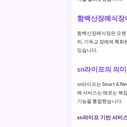
함백산장례식장
함백산장례식장은 오랜 
히, 기독교 장례에 특화
있습니다.
sn라이프의 의
sn라이프는 Smart &
례 서비스는 때로는 복
기능을 통합했습니다.
sn라이프 기반 서비