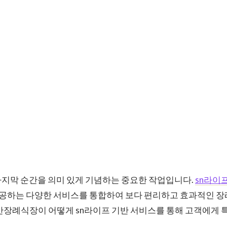
마지막 순간을 의미 있게 기념하는 중요한 작업입니다.
sn라이
하는 다양한 서비스를 통합하여 보다 편리하고 효과적인 장
백산장례식장이 어떻게 sn라이프 기반 서비스를 통해 고객에게