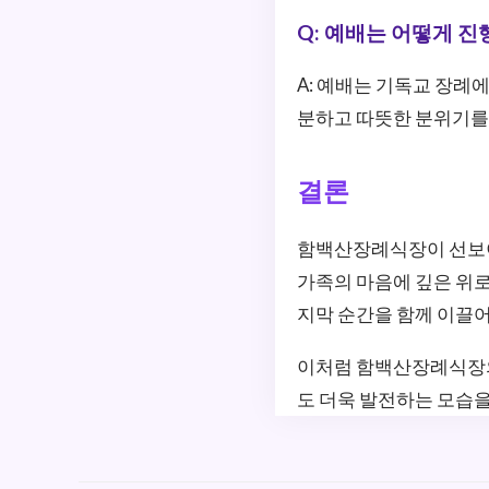
Q: 예배는 어떻게 
A: 예배는 기독교 장례
분하고 따뜻한 분위기를
결론
함백산장례식장이 선보이
가족의 마음에 깊은 위로
지막 순간을 함께 이끌어
이처럼 함백산장례식
도 더욱 발전하는 모습을