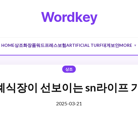
Wordkey
HOME
상조
화장품
워드프레스
보험
ARTIFICIAL TURF
대게
보안
MORE
▼
상조
식장이 선보이는 sn라이프 
2025-03-21