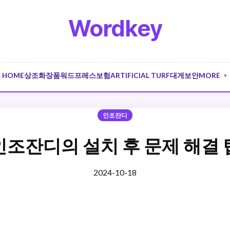
Wordkey
HOME
상조
화장품
워드프레스
보험
ARTIFICIAL TURF
대게
보안
MORE
▼
인조잔디
인조잔디의 설치 후 문제 해결 
2024-10-18