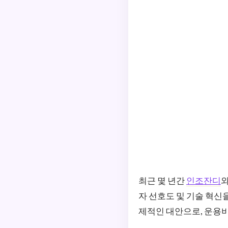
최근 몇 년간
인조잔디
와
자 선호도 및 기술 혁
제적인 대안으로, 운용비