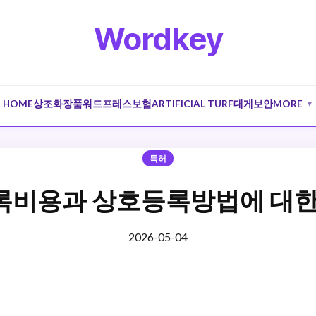
Wordkey
HOME
상조
화장품
워드프레스
보험
ARTIFICIAL TURF
대게
보안
MORE
▼
특허
비용과 상호등록방법에 대한
2026-05-04