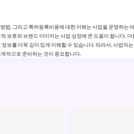
방법, 그리고 특허등록비용에 대한 이해는 사업을 운영하는 데
적 보호와 브랜드 이미지는 사업 성장에 큰 도움이 됩니다. 더
 정보를 더욱 깊이 있게 이해할 수 있습니다. 따라서, 사업자
체계적으로 준비하는 것이 중요합니다.