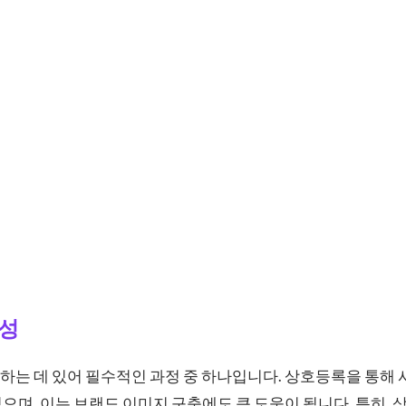
성
하는 데 있어 필수적인 과정 중 하나입니다. 상호등록을 통해
으며, 이는 브랜드 이미지 구축에도 큰 도움이 됩니다. 특히,