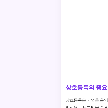
상호등록의 중요
상호등록은 사업을 운영
법적으로 보호받을 수 있