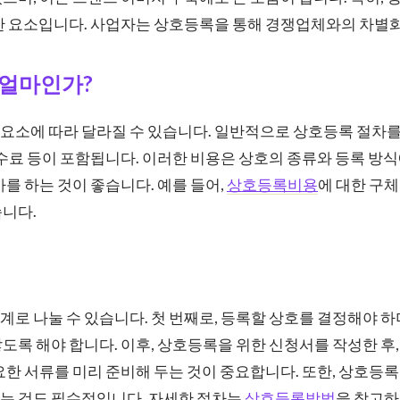
한 요소입니다. 사업자는 상호등록을 통해 경쟁업체와의 차별화
얼마인가?
요소에 따라 달라질 수 있습니다. 일반적으로 상호등록 절차를
수수료 등이 포함됩니다. 이러한 비용은 상호의 종류와 등록 방식
사를 하는 것이 좋습니다. 예를 들어,
상호등록비용
에 대한 구
습니다.
로 나눌 수 있습니다. 첫 번째로, 등록할 상호를 결정해야 하
도록 해야 합니다. 이후, 상호등록을 위한 신청서를 작성한 후
요한 서류를 미리 준비해 두는 것이 중요합니다. 또한, 상호등록
는 것도 필수적입니다. 자세한 절차는
상호등록방법
을 참고하