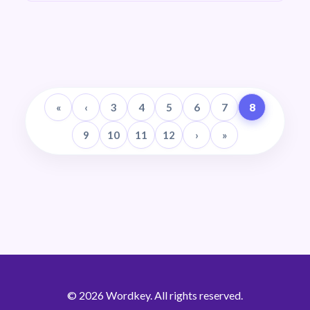
«
‹
3
4
5
6
7
8
9
10
11
12
›
»
© 2026 Wordkey. All rights reserved.