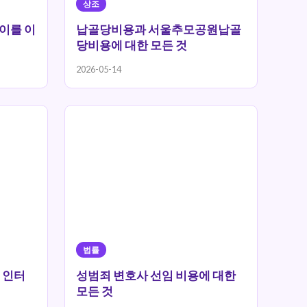
상조
 차이를 이
납골당비용과 서울추모공원납골
당비용에 대한 모든 것
2026-05-14
법률
N 인터
성범죄 변호사 선임 비용에 대한
모든 것