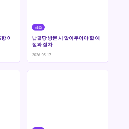
상조
조항 이
납골당 방문 시 알아두어야 할 예
절과 절차
2026-05-17